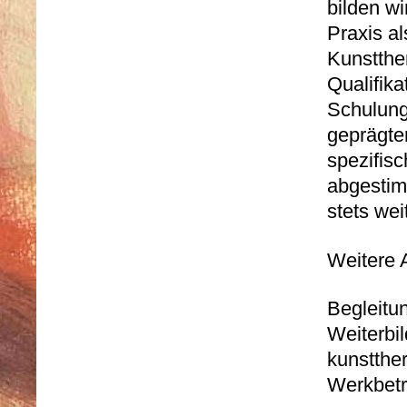
bilden wi
Praxis al
Kunstthe
Qualifik
Schulung
geprägte
spezifisc
abgestim
stets wei
Weitere 
Begleitu
Weiterbil
kunstthe
Werkbetr