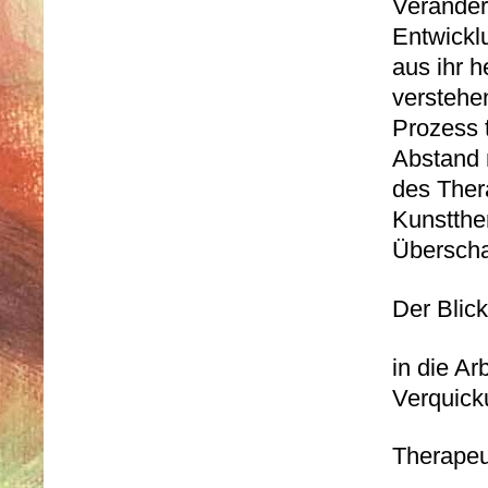
Veränder
Entwicklu
aus ihr h
verstehe
Prozess 
Abstand 
des Thera
Kunstther
Überscha
Der Blick
in die Ar
Verquicku
Therapeu