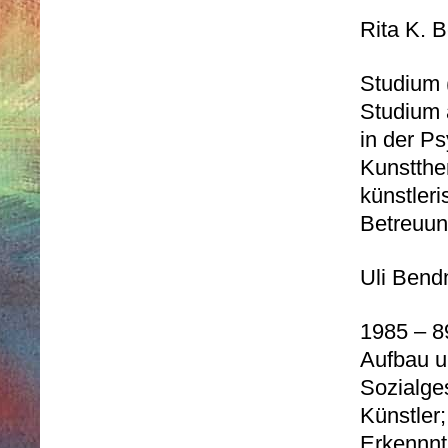
Rita K. 
Studium 
Studium 
in der P
Kunstther
künstler
Betreuun
Uli Bend
1985 – 8
Aufbau un
Sozialge
Künstler
Erkennnt