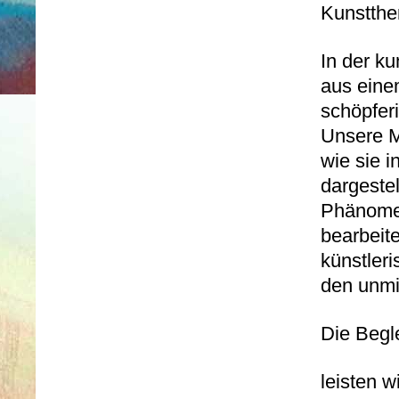
Kunstthe
In der ku
aus eine
schöpferi
Unsere M
wie sie i
dargestel
Phänome
bearbeit
künstler
den unmi
Die Begl
leisten w