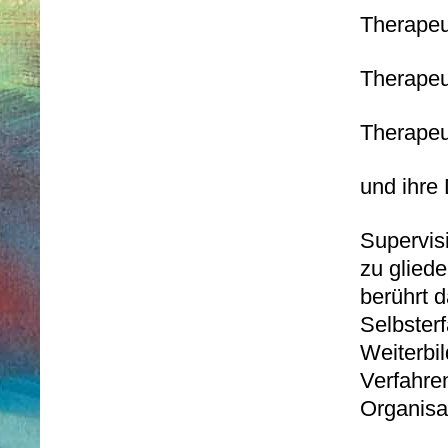
Therape
Therapeut
Therapeut
und ihre
Supervis
zu glied
berührt d
Selbster
Weiterbi
Verfahre
Organisa