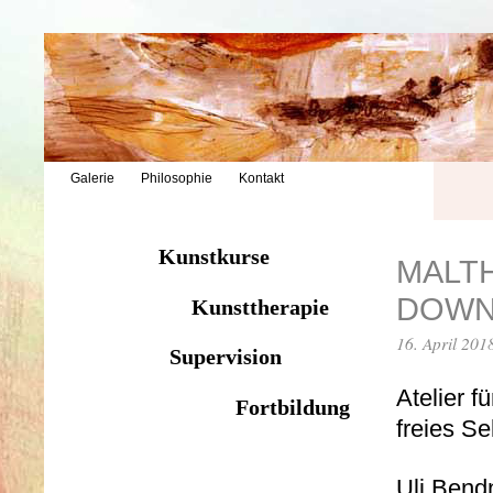
Galerie
Philosophie
Kontakt
Kunstkurse
MALTH
DOWN
Kunsttherapie
16. April 201
Supervision
Atelier fü
Fortbildung
freies Se
Uli Bendn