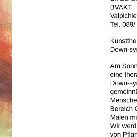
BVAKT
Valpichl
Tel. 089
Kunstthe
Down-sy
Am Sonnta
eine the
Down-syn
gemeinnü
Menschen
Bereich 
Malen mi
Wir werd
von Pfla