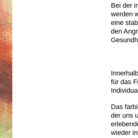
Bei der i
werden w
eine stab
den Angri
Gesundhei
Innerhal
für das F
Individua
Das farbi
der uns 
erlebend
wieder i