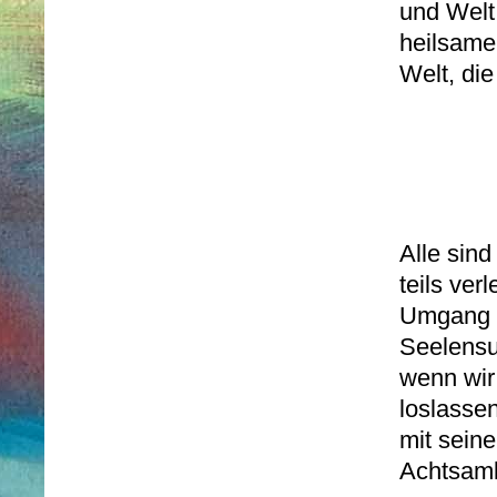
und Welt
heilsame
Welt, di
Alle sin
teils ver
Umgang mi
Seelensu
wenn wir
loslasse
mit sein
Achtsamk